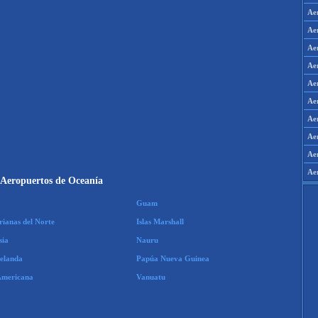
Ae
Ae
Ae
Ae
Ae
Ae
Ae
Ae
Aer
Ae
Aeropuertos de Oceanía
Guam
rianas del Norte
Islas Marshall
sia
Nauru
elanda
Papúa Nueva Guinea
Americana
Vanuatu