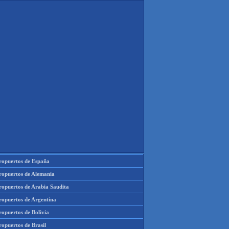
ropuertos de España
ropuertos de Alemania
ropuertos de Arabia Saudita
ropuertos de Argentina
ropuertos de Bolivia
opuertos de Brasil