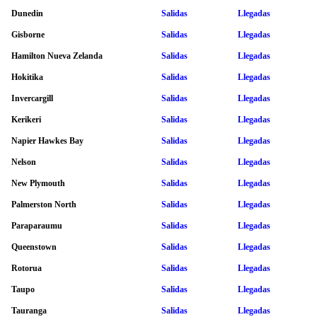
Dunedin
Salidas
Llegadas
Gisborne
Salidas
Llegadas
Hamilton Nueva Zelanda
Salidas
Llegadas
Hokitika
Salidas
Llegadas
Invercargill
Salidas
Llegadas
Kerikeri
Salidas
Llegadas
Napier Hawkes Bay
Salidas
Llegadas
Nelson
Salidas
Llegadas
New Plymouth
Salidas
Llegadas
Palmerston North
Salidas
Llegadas
Paraparaumu
Salidas
Llegadas
Queenstown
Salidas
Llegadas
Rotorua
Salidas
Llegadas
Taupo
Salidas
Llegadas
Tauranga
Salidas
Llegadas