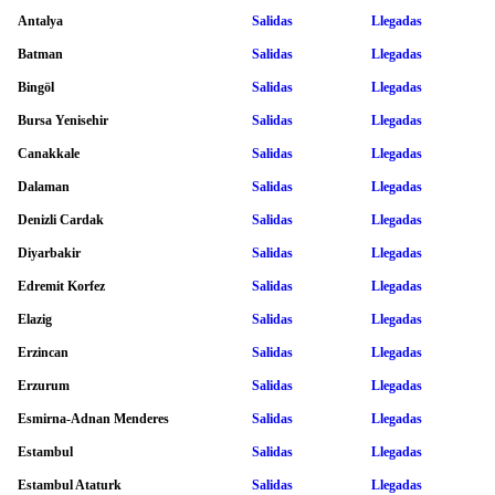
Antalya
Salidas
Llegadas
Batman
Salidas
Llegadas
Bingöl
Salidas
Llegadas
Bursa Yenisehir
Salidas
Llegadas
Canakkale
Salidas
Llegadas
Dalaman
Salidas
Llegadas
Denizli Cardak
Salidas
Llegadas
Diyarbakir
Salidas
Llegadas
Edremit Korfez
Salidas
Llegadas
Elazig
Salidas
Llegadas
Erzincan
Salidas
Llegadas
Erzurum
Salidas
Llegadas
Esmirna-Adnan Menderes
Salidas
Llegadas
Estambul
Salidas
Llegadas
Estambul Ataturk
Salidas
Llegadas