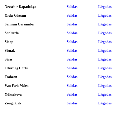
Nevsehir Kapadokya
Salidas
Llegadas
Ordu-Giresun
Salidas
Llegadas
Samsun Carsamba
Salidas
Llegadas
Sanliurfa
Salidas
Llegadas
Sinop
Salidas
Llegadas
Sirnak
Salidas
Llegadas
Sivas
Salidas
Llegadas
Tekirdag Corlu
Salidas
Llegadas
Trabzon
Salidas
Llegadas
Van Ferit Melen
Salidas
Llegadas
Yüksekova
Salidas
Llegadas
Zonguldak
Salidas
Llegadas