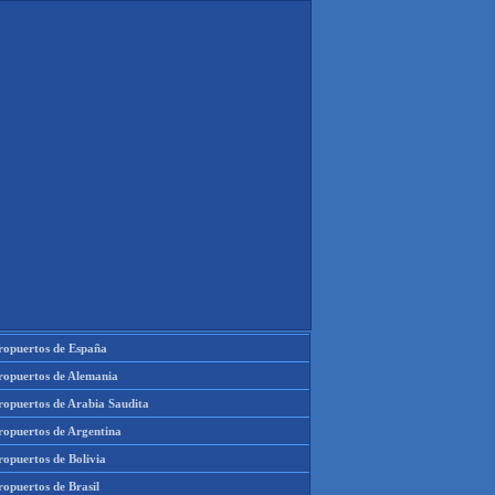
ropuertos de España
ropuertos de Alemania
ropuertos de Arabia Saudita
ropuertos de Argentina
ropuertos de Bolivia
opuertos de Brasil