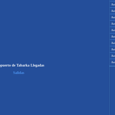
Ae
Ae
Ae
Ae
Ae
Ae
Ae
Ae
Aer
Ae
puerto de Tabarka Llegadas
Salidas