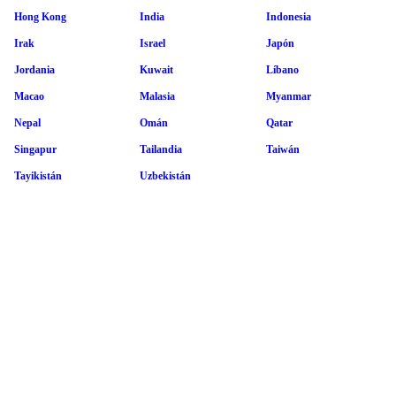
Hong Kong
India
Indonesia
Irak
Israel
Japón
Jordania
Kuwait
Líbano
Macao
Malasia
Myanmar
Nepal
Omán
Qatar
Singapur
Tailandia
Taiwán
Tayikistán
Uzbekistán