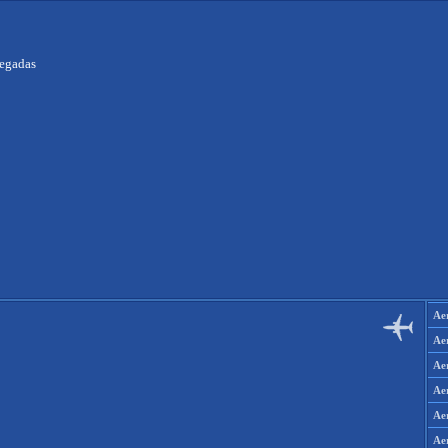
legadas
Ae
Ae
Ae
Ae
Ae
Aer