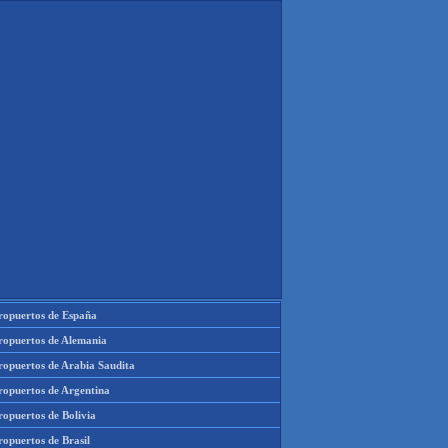
ropuertos de España
ropuertos de Alemania
ropuertos de Arabia Saudita
ropuertos de Argentina
ropuertos de Bolivia
opuertos de Brasil