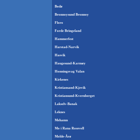
Bodø
Bronnoysund Bronnoy
Floro
Forde Bringeland
Hammerfest
Harstad-Narvik
Hasvik
Haugesund-Karmøy
Honningsvag Valan
Kirkenes
Kristiansand-Kjevik
Kristiansund-Kvernberget
Lakselv-Banak
Leknes
Mehamn
Mo i Rana Rossvoll
Molde-Årø