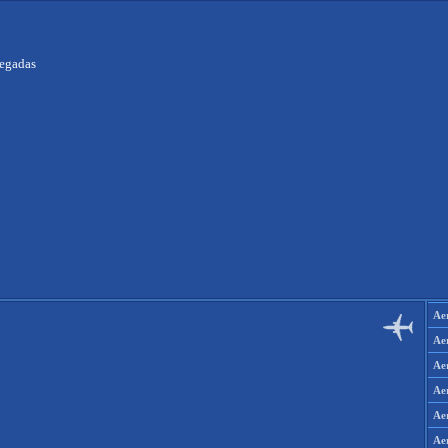
legadas
Ae
Ae
Ae
Ae
Ae
Aer