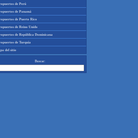
ropuertos de Perú
ropuertos de Panamá
ropuertos de Puerto Rico
ropuertos de Reino Unido
ropuertos de República Dominicana
ropuertos de Turquía
a del sitio
Buscar: