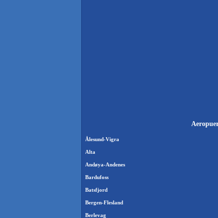
Aeropuer
Ålesund-Vigra
Alta
Andøya-Andenes
Bardufoss
Batsfjord
Bergen-Flesland
Berlevag