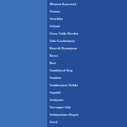
Mosjoen Kjaerstad
Namsos
Notodden
Orland
Orsta-Volda Hovden
Oslo-Gardermoen
Roervik Ryumsjoen
Roros
Rost
Sandefjord-Torp
Sandane
Sandnessjoen Stokka
Sogndal
Sorkjosen
Stavanger-Sola
Stokmarknes-Skagen
Stord