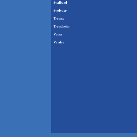
Svalbard
Svolvaer
Tromsø
Trondheim
Vadsø
Vardoe