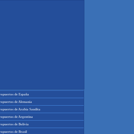
ropuertos de España
ropuertos de Alemania
ropuertos de Arabia Saudita
ropuertos de Argentina
ropuertos de Bolivia
opuertos de Brasil