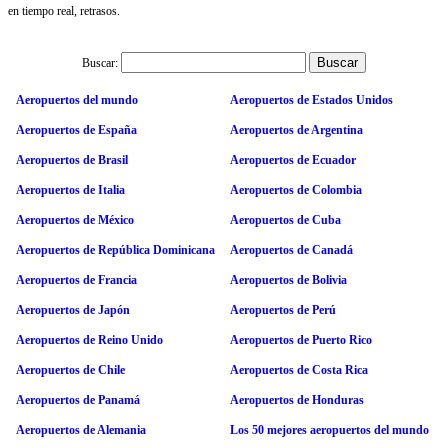
en tiempo real, retrasos.
Buscar:
Aeropuertos del mundo
Aeropuertos de Estados Unidos
Aeropuertos de España
Aeropuertos de Argentina
Aeropuertos de Brasil
Aeropuertos de Ecuador
Aeropuertos de Italia
Aeropuertos de Colombia
Aeropuertos de México
Aeropuertos de Cuba
Aeropuertos de República Dominicana
Aeropuertos de Canadá
Aeropuertos de Francia
Aeropuertos de Bolivia
Aeropuertos de Japón
Aeropuertos de Perú
Aeropuertos de Reino Unido
Aeropuertos de Puerto Rico
Aeropuertos de Chile
Aeropuertos de Costa Rica
Aeropuertos de Panamá
Aeropuertos de Honduras
Aeropuertos de Alemania
Los 50 mejores aeropuertos del mundo