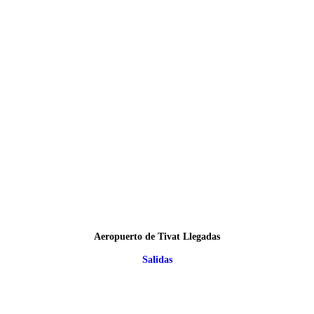
Aeropuerto de Tivat Llegadas
Salidas