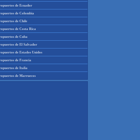
ropuertos de Ecuador
ropuertos de Colombia
ropuertos de Chile
ropuertos de Costa Rica
ropuertos de Cuba
ropuertos de El Salvador
ropuertos de Estados Unidos
ropuertos de Francia
opuertos de Italia
ropuertos de Marruecos