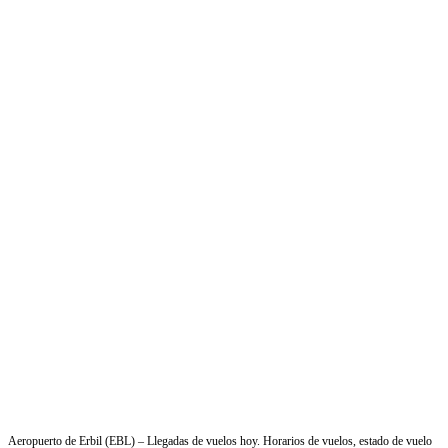
Aeropuerto de Erbil (EBL) – Llegadas de vuelos hoy. Horarios de vuelos, estado de vuelo