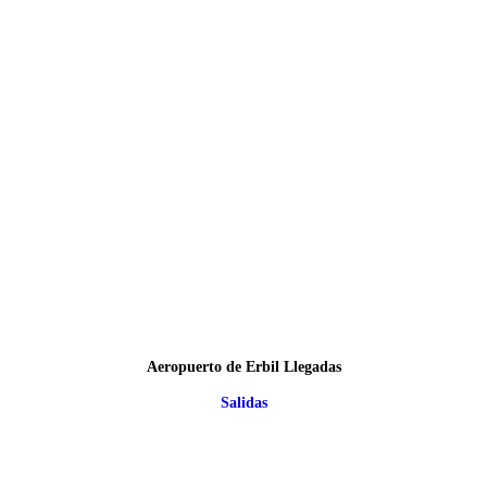
Aeropuerto de Erbil Llegadas
Salidas