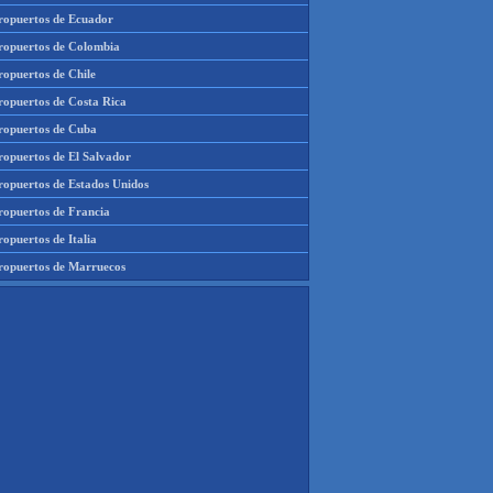
ropuertos de Ecuador
ropuertos de Colombia
ropuertos de Chile
ropuertos de Costa Rica
ropuertos de Cuba
ropuertos de El Salvador
ropuertos de Estados Unidos
ropuertos de Francia
opuertos de Italia
ropuertos de Marruecos