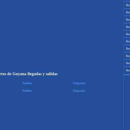
Ae
Ae
Ae
Ae
Ae
Ae
Ae
Ae
Aer
Ae
tos de Guyana llegadas y salidas
Salidas
Llegadas
Salidas
Llegadas