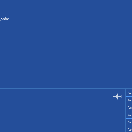
egadas
Ae
Ae
Ae
Ae
Ae
Aer