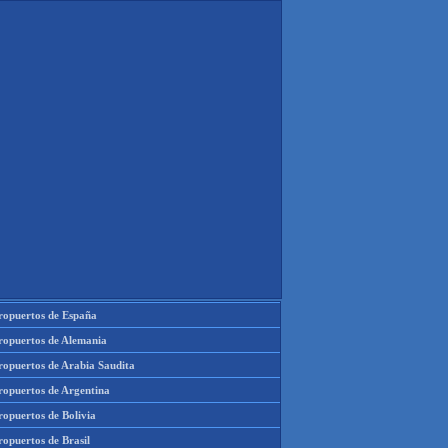
ropuertos de España
ropuertos de Alemania
ropuertos de Arabia Saudita
ropuertos de Argentina
ropuertos de Bolivia
opuertos de Brasil