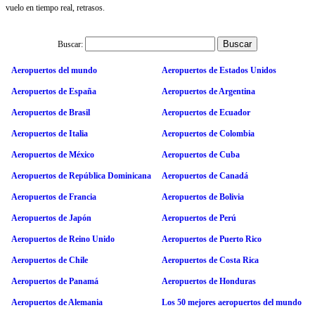
vuelo en tiempo real, retrasos.
Buscar:
Aeropuertos del mundo
Aeropuertos de Estados Unidos
Aeropuertos de España
Aeropuertos de Argentina
Aeropuertos de Brasil
Aeropuertos de Ecuador
Aeropuertos de Italia
Aeropuertos de Colombia
Aeropuertos de México
Aeropuertos de Cuba
Aeropuertos de República Dominicana
Aeropuertos de Canadá
Aeropuertos de Francia
Aeropuertos de Bolivia
Aeropuertos de Japón
Aeropuertos de Perú
Aeropuertos de Reino Unido
Aeropuertos de Puerto Rico
Aeropuertos de Chile
Aeropuertos de Costa Rica
Aeropuertos de Panamá
Aeropuertos de Honduras
Aeropuertos de Alemania
Los 50 mejores aeropuertos del mundo