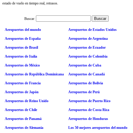
estado de vuelo en tiempo real, retrasos.
Buscar:
Aeropuertos del mundo
Aeropuertos de Estados Unidos
Aeropuertos de España
Aeropuertos de Argentina
Aeropuertos de Brasil
Aeropuertos de Ecuador
Aeropuertos de Italia
Aeropuertos de Colombia
Aeropuertos de México
Aeropuertos de Cuba
Aeropuertos de República Dominicana
Aeropuertos de Canadá
Aeropuertos de Francia
Aeropuertos de Bolivia
Aeropuertos de Japón
Aeropuertos de Perú
Aeropuertos de Reino Unido
Aeropuertos de Puerto Rico
Aeropuertos de Chile
Aeropuertos de Costa Rica
Aeropuertos de Panamá
Aeropuertos de Honduras
Aeropuertos de Alemania
Los 50 mejores aeropuertos del mundo