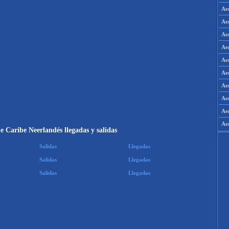
Ae
Ae
Ae
Ae
Ae
Ae
Ae
Ae
Aer
Ae
e Caribe Neerlandés llegadas y salidas
Salidas
Llegadas
Salidas
Llegadas
Salidas
Llegadas