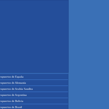
ropuertos de España
ropuertos de Alemania
ropuertos de Arabia Saudita
ropuertos de Argentina
ropuertos de Bolivia
opuertos de Brasil