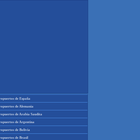
ropuertos de España
ropuertos de Alemania
ropuertos de Arabia Saudita
ropuertos de Argentina
ropuertos de Bolivia
opuertos de Brasil