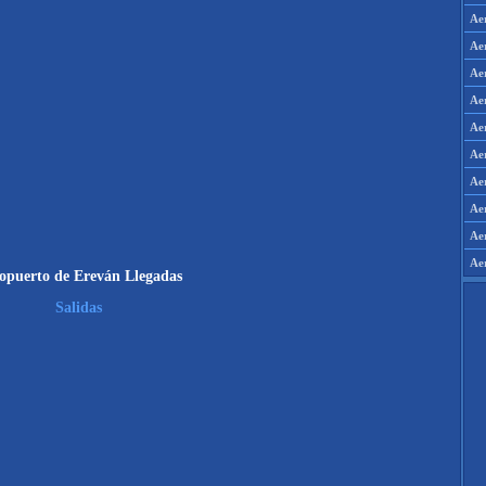
Ae
Ae
Ae
Ae
Ae
Ae
Ae
Ae
Aer
Ae
opuerto de Ereván Llegadas
Salidas