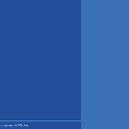
ropuertos de México